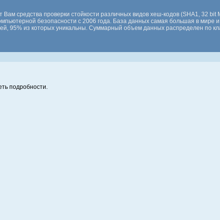
 Вам средства проверки стойкости различных видов хеш-кодов (SHA1, 32 bit M
мпьютерной безопасности с 2006 года. База данных самая большая в мире и
сей, 95% из которых уникальны. Суммарный объем данных распределен по кла
ть подробности.