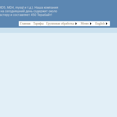
D5, MD4, mysql и т.д.). Наша компания
 на сегодняшний день содержит около
стеру и составляет 450 Терабайт!
Главная
Тарифы
Групповая обработка
Меню
English