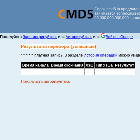
Сервис md5.in предлагает
занимается вопросами ко
90,000,000,000,000 запи
Пожалуйста
Зарегистрируйтесь
или
Авторизуйтесь
или
Войти в Google
Результаты перебора (успешные)
******** платная запись. В разделе
История операций
можно увиде
Время начала
Время окончания
Хэш
Тип хэша
Результат
Пожалуйста авторизуйтесь